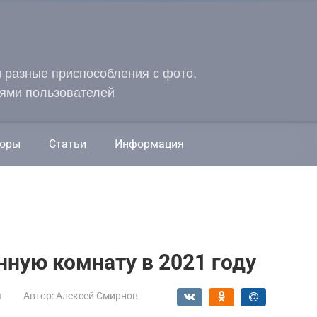
и разные приспособления с фото,
ями пользователей
оры
Статьи
Информация
нную комнату в 2021 году
ы
Автор:
Алексей Смирнов