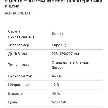
9 место — ALPHALINE EFB: характеристики
и цена
ALPHALINE EFB
Страна
Корея;
производитель
Типоразмер
Евро L2;
ДхШхВ, мм
238x129x227 мм;
Стандартные клеммы
Тип клеммы
(Евро)
Пусковой ток
460 А
Напряжение
12 В
Емкость
45 А/ч
Цена
6200 руб