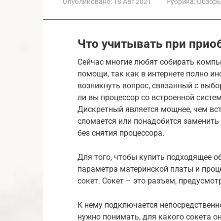
Опубликовано:
18 Авг 2021
Рубрика:
Обзор
Что учитывать при прио
Сейчас многие любят собирать компью
помощи, так как в интернете полно ин
возникнуть вопрос, связанный с выбор
ли вы процессор со встроенной систе
Дискретный является мощнее, чем вст
сломается или понадобится заменить 
без снятия процессора.
Для того, чтобы купить подходящее о
параметра материнской платы и проце
сокет. Сокет – это разъем, предусмот
К нему подключается непосредственно
нужно понимать, для какого сокета 