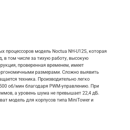
ых процессоров модель Noctua NH-U12S, которая
, в том числе за тихую работу, высокую
рукция, проверенная временем, имеет
 эргономичными размерами. Сложно выявить
ащается техника. Производительно легко
 1500 об/мин благодаря PWM-управлению. При
аммов, а уровень шума не превышает 22,4 дБ.
ат модель для корпусов типа MiniTower и