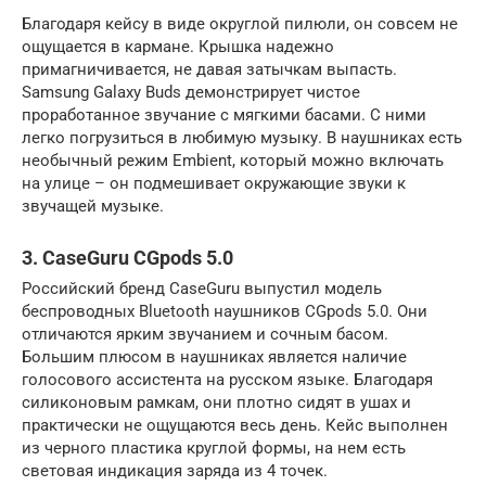
Благодаря кейсу в виде округлой пилюли, он совсем не
ощущается в кармане. Крышка надежно
примагничивается, не давая затычкам выпасть.
Samsung Galaxy Buds демонстрирует чистое
проработанное звучание с мягкими басами. С ними
легко погрузиться в любимую музыку. В наушниках есть
необычный режим Embient, который можно включать
на улице – он подмешивает окружающие звуки к
звучащей музыке.
3. CaseGuru CGpods 5.0
Российский бренд CaseGuru выпустил модель
беспроводных Bluetooth наушников CGpods 5.0. Они
отличаются ярким звучанием и сочным басом.
Большим плюсом в наушниках является наличие
голосового ассистента на русском языке. Благодаря
силиконовым рамкам, они плотно сидят в ушах и
практически не ощущаются весь день. Кейс выполнен
из черного пластика круглой формы, на нем есть
световая индикация заряда из 4 точек.