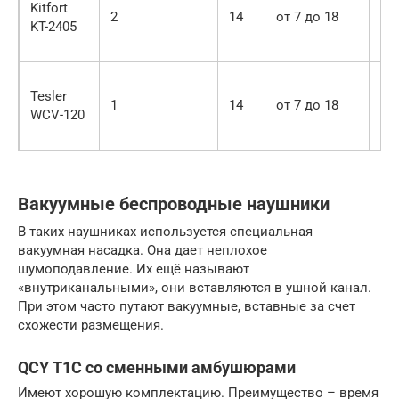
Kitfort
2
14
от 7 до 18
12
KT-2405
Tesler
1
14
от 7 до 18
12
WCV-120
Вакуумные беспроводные наушники
В таких наушниках используется специальная
вакуумная насадка. Она дает неплохое
шумоподавление. Их ещё называют
«внутриканальными», они вставляются в ушной канал.
При этом часто путают вакуумные, вставные за счет
схожести размещения.
QCY T1C со сменными амбушюрами
Имеют хорошую комплектацию. Преимущество – время