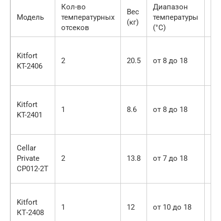
Кол-во
Диапазон
Вм
Вес
Модель
температурных
температуры
в 
(кг)
отсеков
(°С)
(ш
Kitfort
2
20.5
от 8 до 18
21
KT-2406
Kitfort
1
8.6
от 8 до 18
6
KT-2401
Cellar
Private
2
13.8
от 7 до 18
12
CP012-2T
Kitfort
1
12
от 10 до 18
12
КТ-2408