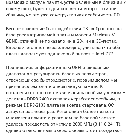
Возможно модуль памяти, установленный в ближний к
сокету слот, будет подпирать вентилятор огромной
«башни», но это уже конструктивная особенность СО.
Беглое сравнение быстродействия ПК, собранного на
базе рассматриваемой платы и модели Maximus V
GENE, отличий не показало ни в 2D-, ни в 3D-тестах.
Впрочем, это вполне закономерно, учитывая что обе
платы используют одинаковый чипсет – Intel Z77.
Проникшись информативным UEFI и шикарным
диапазоном регулировки базовых параметров,
отвечающих за быстродействие, первым делом мы
принялись разгонять оперативную память. К
сожалению, попытки не увенчались особым успехом –
делитель DDR3-2400 оказался неработоспособным, в
режиме DDR3-2133 плата не всегда стартовала, ОС
загружалась через раз. Установкой более низкого
множителя памяти и разгоном по базовой частоте
удалось преодолеть отметку в 2000 МГц (8-11-8-24-1Т),
однако отъявленным оверклокерам стоит дождаться