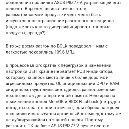
обновления прошивки ASUS P8Z77-V, устраняющей этот
недочет. Впрочем, не исключено, что в
рассматриваемом продукте имеет место быть
искусственное ограничение разгонного потенциала
(надо же хоть как-то диверсифицировать топовые
продукты, правда?).
В то же время разгон по BCLK порадовал – нам с
легкостью покорились 109,6 МГц.
В процессе многократных перегрузок и изменений
настройки UEFI крайне не хватает POST-индикатора,
которому нашлось место лишь в более дорогих и
агрессивных продуктах. Об инициализации CPU и RAM
свидетельствуют лишь светодиоды, расположенные
возле слотов для оперативной памяти. Невзирая на
применение кнопок MemOK и BIOS Flashback (нетрудно
догадаться, за что они отвечают), для сброса настроек
прошивки используется архаичный джампер, к тому же
не дублирующийся на задней панели. Поэтому
разгонять ПК на базе ASUS P8Z77-V лучше всего в