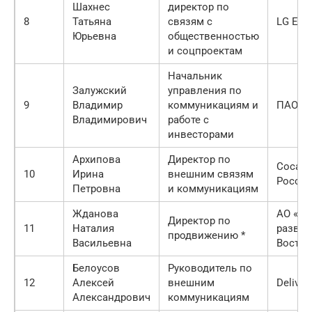
Шахнес
директор по
8
Татьяна
связям с
LG Elec
Юрьевна
общественностью
и соцпроектам
Начальник
Залужский
управления по
9
Владимир
коммуникациям и
ПАО «С
Владимирович
работе с
инвесторами
Архипова
Директор по
Coca-C
10
Ирина
внешним связям
Россия
Петровна
и коммуникациям
Жданова
АО «Ко
Директор по
11
Наталия
развит
продвижению *
Васильевна
Восток
Белоусов
Руководитель по
12
Алексей
внешним
Deliver
Александрович
коммуникациям