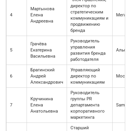
директор по
Мартынова
стратегическим
4
Елена
МегаФ
коммуникациям и
Андреевна
продвижению
бренда
Руководитель
Грачёва
управления
5
Екатерина
Альфа-
развития бренда
Васильевна
работодателя
Брагинский
Управляющий
6
Андрей
директор по
Москов
Александрович
коммуникациям
Руководитель
Кручинина
группы PR
7
Елена
департамента
Samsun
Анатольевна
корпоративного
маркетинга
Старший