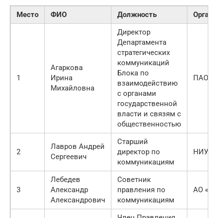
Место
ФИО
Должность
Органи
Директор
Департамента
стратегических
коммуникаций
Агаркова
Блока по
1
Ирина
ПАО «
взаимодействию
Михайловна
с органами
государственной
власти и связям с
общественностью
Старший
Лавров Андрей
2
директор по
НИУ В
Сергеевич
коммуникациям
Лебедев
Советник
3
Александр
правления по
АО «Ф
Александрович
коммуникациям
Член Правления,