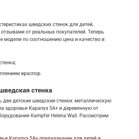
ктеристиках шведских стенок для детей,
 отзывами от реальных покупателей. Теперь
е модели по соотношению цена и качество в
стенка;
еплением враспор.
 шведская стенка
две детские шведские стенки: металлическую
ла здоровья Карапуз 5А+ и деревянную от
борудования Kampfer Helena Wall. Рассмотрим
ья Карапуз 5А+ предназначен для детей и