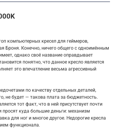
2000K
оп компьютерных кресел для геймеров,
ая Броня. Конечно, ничего общего с одноимённым
 имеет, однако своё название оправдывает
тановится понятно, что данное кресло является
лняет это впечатление весьма агрессивный
недочетами по качеству отдельных деталей,
го, не будет — такова плата за бюджетность.
яется тот факт, что в ней присутствует почти
ли просят куда большие деньги: механизм
авка для ног и многое другое. Недорогие кресла
лием функционала.