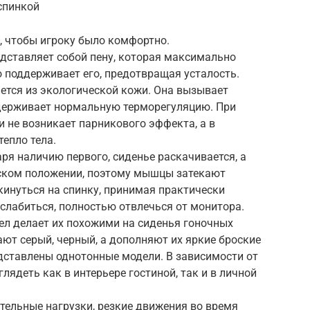
спинкой
 чтобы игроку было комфортно.
дставляет собой пену, которая максимально
о поддерживает его, предотвращая усталость.
ется из экологической кожи. Она вызывает
держивает нормальную терморегуляцию. При
 не возникает парникового эффекта, а в
тепло тела.
ря наличию первого, сиденье раскачивается, а
еском положении, поэтому мышцы затекают
кинуться на спинку, принимая практически
слабиться, полностью отвлечься от монитора.
ел делает их похожими на сиденья гоночных
ют серый, черный, а дополняют их яркие броские
дставлены однотонные модели. В зависимости от
лядеть как в интерьере гостиной, так и в личной
ельные нагрузки, резкие движения во время