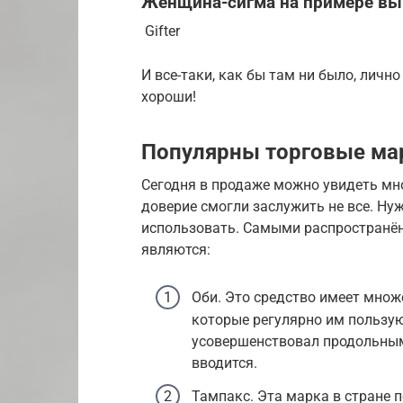
Женщина-сигма на примере в
Gifter
И все-таки, как бы там ни было, личн
хороши!
Популярны торговые ма
Сегодня в продаже можно увидеть мно
доверие смогли заслужить не все. Ну
использовать. Самыми распространё
являются:
Оби. Это средство имеет мно
которые регулярно им пользу
усовершенствовал продольным
вводится.
Тампакс. Эта марка в стране 