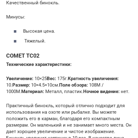
Качественный бинокль.
Минусы:
Высокая цена.
Тяжелый.
COMET TC02
Технические характеристики:
Увеличение:
10×25
Вес:
175г.
Кратность увеличения:
10.
Размер:
10×4.5×10см.
Поле обзора:
108M /
1000M.
Материал:
Металл, пластик.
Ночное видение:
нет.
Практичный бинокль, который отлично подходит для
использования на охоте или рыбалке. Вы можете
положить его в карман, благодаря его компактным
размерам. Он маленький и не занимает много места. Он
дает хорошее увеличение и чистое изображение.
Бинокль увеличит картинку в 10 раз. В качестве линз