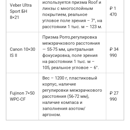
используется призма Roof и
Veber Ultra
линзы с многослойным
₽ 1
Sport БН
покрытием, реальное
470
8×21
угловое поле зрения – 7°, на
расстоянии 1 тыс. м – 123 м.
Призма Porro,регулировка
межзрачкового расстояния
Canon 10×30
— 55-75 мм, центральная
₽ 34
IS II
фокусировка, поле зрения
990
на расстоянии 1 тыс. м –
105, реальное угловое – 6°.
Вес – 1200 г, пластиковый
корпус, наличие
регулировки межзрачкового
Fujinon 7×50
₽ 27
расстояния (56-72 мм),
WPC-CF
990
наличие компаса и
заполнения азотом/
аргоном.