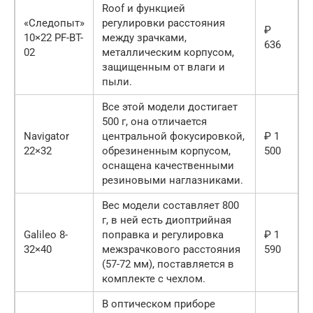
Roof и функцией
«Следопыт»
регулировки расстояния
₽
10×22 PF-BT-
между зрачками,
636
02
металлическим корпусом,
защищенным от влаги и
пыли.
Все этой модели достигает
500 г, она отличается
Navigator
центральной фокусировкой,
₽ 1
22×32
обрезиненным корпусом,
500
оснащена качественными
резиновыми наглазниками.
Вес модели составляет 800
г, в ней есть диоптрийная
Galileo 8-
поправка и регулировка
₽ 1
32×40
межзрачкового расстояния
590
(57-72 мм), поставляется в
комплекте с чехлом.
В оптическом приборе