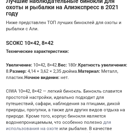
Лучшие наблюдательные бинокли для
охоты и рыбалки на Алиэкспресс в 2021
году
Ниже представлен ТОП лучших биноклей для охоты и
рыбалки с Али.
SCOKC 10×42, 8×42
Технические характеристики:
Увеличение:
10×42, 8×42.
Вес:
180г.
Кратность увеличения:
8.
Размер:
4,14 × 3,62 × 2,35 дюйма.
Материал:
Металл,
пластик.
Ночное видение:
нет.
CIWA 10×42, 8×42 — легкий бинокль. Бинокль славится
простотой настройки, идеально подходит для
путешествий, сафари, наблюдения за птицами, дикой
природы, прогулки, а также для других видов отдыха на
природе. Кроме того, корпус бинокля является
водонепроницаемым, что особенно полезно
для
использования на охоте
или рыбалке. В качестве