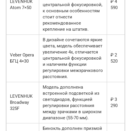
LEVENHUK
₽ 4
центральной фокусировкой,
Atom 7×50
590
к основным особенностям
стоит отнести
рекомендованное
крепление на штатив.
В дизайне сочетаются яркие
цвета, модель обеспечивает
увеличение 4х, отличается
Veber Opera
₽ 2
центральной фокусировкой
БГЦ 4×30
520
и наличием функции
регулировки межзрачкового
расстояния.
Модель дополнена
встроенной подсветкой из
LEVENHUK
светодиодов, функцией
₽ 3
Broadway
регулировки расстояния
290
325F
между зрачками в широком
диапазоне (55-70 мм).
Бинокль дополнен призмой