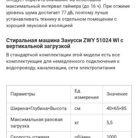
максимальный интервал таймера (до 16 ч). При отжиме
уровень шума достигает 77 дБ, поэтому лучше
устанавливать технику в отдельном помещении с
хорошей звуковой изоляцией
Стиральная машина Занусси ZWY 51024 WI с
вертикальной загрузкой
В стандартной комплектации этой модели есть все
комплектующие для немедленного подключения к
водопроводу, канализации, сети электропитания
Ед.
Параметры
Значение
измерения
Ширина×Глубина×Высота
см
40×65×85
Максимальная разовая
кг
5,5
загрузка
Скорость отжима
об/мин
1000