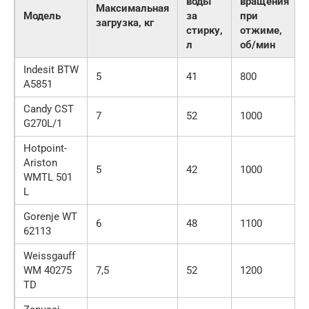
воды
вращения
Максимальная
Модель
за
при
загрузка, кг
стирку,
отжиме,
л
об/мин
Indesit BTW
5
41
800
A5851
Candy CST
7
52
1000
G270L/1
Hotpoint-
Ariston
5
42
1000
WMTL 501
L
Gorenje WT
6
48
1100
62113
Weissgauff
WM 40275
7,5
52
1200
TD