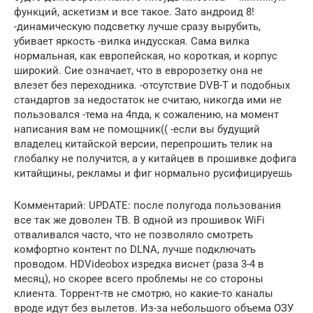
функций, аскетизм и все такое. Зато андроид 8!
-динамическую подсветку лучше сразу вырубить,
убивает яркость -вилка индусская. Сама вилка
нормальная, как европейская, но короткая, и корпус
широкий. Сие означает, что в евророзетку она не
влезет без переходника. -отсутствие DVB-Т и подобных
стандартов за недостаток не считаю, никогда ими не
пользовался -тема на 4пда, к сожалению, на момент
написания вам не помощник(( -если вы будущий
владелец китайской версии, перепрошить телик на
глобалку не получится, а у китайцев в прошивке дофига
китайщины, рекламы и фиг нормально русифицируешь
Комментарий: UPDATE: после полугода пользования
все так же доволен ТВ. В одной из прошивок WiFi
отваливался часто, что не позволяло смотреть
комфортно контент по DLNA, лучше подключать
проводом. HDVideobox изредка виснет (раза 3-4 в
месяц), но скорее всего проблемы не со стороны
клиента. Торрент-тв не смотрю, но какие-то каналы
вроде идут без вылетов. Из-за небольшого объема ОЗУ