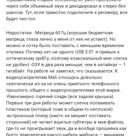
через себя объемный звук и декодировал в стерео без
шансов. Тут, если грамотно подключите к ресиверу, все
будет тип-топ
Недостатки: -Матрица 60 Гц (хорошая бюджетная
матрица, глаза лично у меня от нее не устают). Но
можно и сотку было поставить, с меньшим временем
отклика -Почему нет ни одного USB 3.0? -я привык к
оптическому spdif-у, поэтому коаксиальный мне слегка
не удобен) -ОЗУ в два раза меньше, чем в китайках — 1
гигабайт. На работе не заметил, что сказывается. К
видеоускорителям Mali отношусь довольно
скептически из-за не очень приятного телефонного
прошлого, общего с видеоускорителями этой марки.
-Равномерно горячий сзади (вся задняя крышка).
Первые три дня работы может слегка попахивать
пластиком (который тоже в общем-то неплохой)
-встроенный плеер (никто не мешает поставить
сторонний) не читает вшитые субтитры в мкв-файлах,
где-то не проигрывает звук, да и вообще прошивка как
будто демоверсия какого-нибудь мибокса — минимум