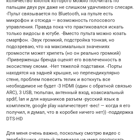
количество кнопок которого можно посчитать по
пальцам двух рук даже не слишком удачливого слесаря.
-Пульт связывается по Bluetooth, на пульте есть
микрофон и отсюда — возможность голосового
управления. Правда пока что практиковался искать
только видосы в ютубе. -Вместо пульта можно юзать
смартфон. -Звук громкий, подстройка тонкая, но
подозреваю, что на максимальных значениях
громкости может хрипеть (но он реально громкий)
-Приверженцы бренда оценят его вовлеченность в
экосистему сяоми. -Нет тяжелой подставки. -Порты
находятся на задней крышке, но перпендикулярно
стене, проблем повесить телик и воткнуть все
необходимое не будет -3 HDMI (один с обратной связью
ARC), 3 USB, тюльпан, антенный вход, коаксиальный
spdif, lan и для наушников разъем -русский язык в
комплекте, google play наличествует -вес! — когда я его
получил, я думал, что в коробке ничего нет)) -поддержка
DTS-HD
Для меня очень важно, поскольку смотрю видео с
терабайтника, старый телевизор не умел пропускать