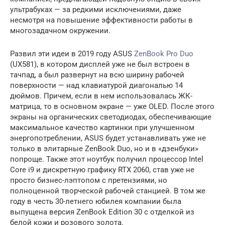
ультрабуках — за редкими исключениями, даже
несмотря на повышение эффективности работы в
многозадачном окружении.
Развил эти идеи в 2019 году ASUS
ZenBook Pro Duo
(UX581), в котором дисплей уже не был встроен в
тачпад, а был развернут на всю ширину рабочей
поверхности — над клавиатурой диагональю 14
дюймов. Причем, если в нем использовалась ЖК-
матрица, то в основном экране — уже OLED. После этого
экраны на органических светодиодах, обеспечивающие
максимальное качество картинки при улучшенном
энергопотреблении, ASUS будет устанавливать уже не
только в элитарные ZenBook Duo, но и в «дзенбуки»
попроще. Также этот ноутбук получил процессор Intel
Core i9 и дискретную графику RTX 2060, став уже не
просто бизнес-лэптопом с претензиями, но
полноценной творческой рабочей станцией. В том же
году в честь 30-летнего юбилея компании была
выпущена версия ZenBook Edition 30 с отделкой из
белой кожи и розового золота.