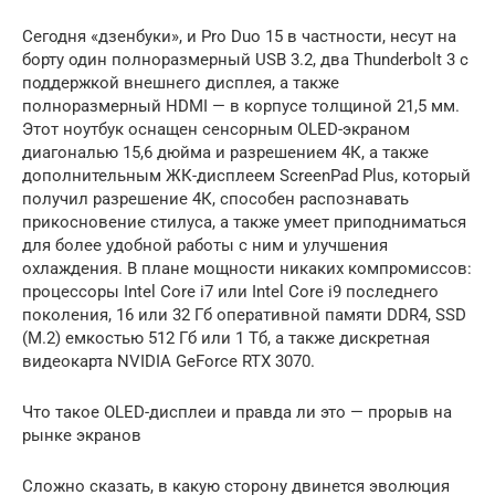
Сегодня «дзенбуки», и Pro Duo 15 в частности, несут на
борту один полноразмерный USB 3.2, два Thunderbolt 3 c
поддержкой внешнего дисплея, а также
полноразмерный HDMI — в корпусе толщиной 21,5 мм.
Этот ноутбук оснащен сенсорным OLED-экраном
диагональю 15,6 дюйма и разрешением 4К, а также
дополнительным ЖК-дисплеем ScreenPad Plus, который
получил разрешение 4К, способен распознавать
прикосновение стилуса, а также умеет приподниматься
для более удобной работы с ним и улучшения
охлаждения. В плане мощности никаких компромиссов:
процессоры Intel Core i7 или Intel Core i9 последнего
поколения, 16 или 32 Гб оперативной памяти DDR4, SSD
(M.2) емкостью 512 Гб или 1 Тб, а также дискретная
видеокарта NVIDIA GeForce RTX 3070.
Что такое OLED-дисплеи и правда ли это — прорыв на
рынке экранов
Сложно сказать, в какую сторону двинется эволюция