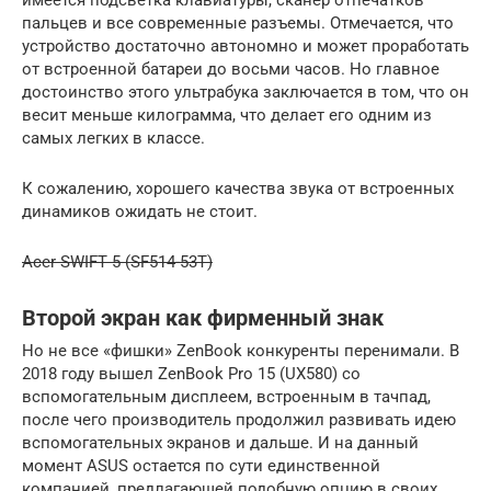
имеется подсветка клавиатуры, сканер отпечатков
пальцев и все современные разъемы. Отмечается, что
устройство достаточно автономно и может проработать
от встроенной батареи до восьми часов. Но главное
достоинство этого ультрабука заключается в том, что он
весит меньше килограмма, что делает его одним из
самых легких в классе.
К сожалению, хорошего качества звука от встроенных
динамиков ожидать не стоит.
Acer SWIFT 5 (SF514-53T)
Второй экран как фирменный знак
Но не все «фишки» ZenBook конкуренты перенимали. В
2018 году вышел ZenBook Pro 15 (UX580) со
вспомогательным дисплеем, встроенным в тачпад,
после чего производитель продолжил развивать идею
вспомогательных экранов и дальше. И на данный
момент ASUS остается по сути единственной
компанией, предлагающей подобную опцию в своих