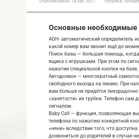
Опубликовано:
18 Авг 2021
Рубрика:
Лучше
Основные необходимые
AOH- автоматический определитель но
какой номер вам звонит ещё до момен
Поиск базы — большая помощь, когда 
ящика с игрушками. При этом по сигн
нажатии специальной кнопки на базе, 
Автодозвон — многократный самосто
свободного выхода на линию. При нал
вам больше не придётся лихорадочно 
«занятости» из трубки. Телефон сам 
сигналом.
Baby Call — функция, позволяющая в
телефона по нажатию конкретной кно
«няни» вследствие того, что доступн
дозвониться до родителей в случае н