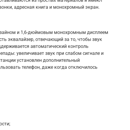
отавливаются из простых материалов и имеют
вонки, адресная книга и монохромный экран.
изайном и 1,6-дюймовым монохромным дисплеем
сть эквалайзер, отвечающий за то, чтобы звук
оддерживается автоматический контроль
епады: увеличивает звук при слабом сигнале и
станции установлен дополнительный
ользовать телефон, даже когда отключилось
ости;