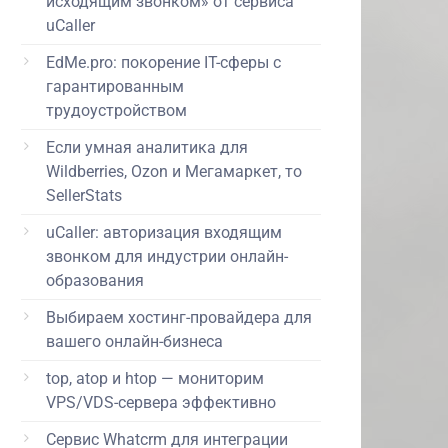
исходящим звонком» от сервиса
uCaller
EdMe.pro: покорение IT-сферы с
гарантированным
трудоустройством
Если умная аналитика для
Wildberries, Ozon и Мегамаркет, то
SellerStats
uCaller: авторизация входящим
звонком для индустрии онлайн-
образования
Выбираем хостинг-провайдера для
вашего онлайн-бизнеса
top, atop и htop — мониторим
VPS/VDS-сервера эффективно
Сервис Whatcrm для интеграции