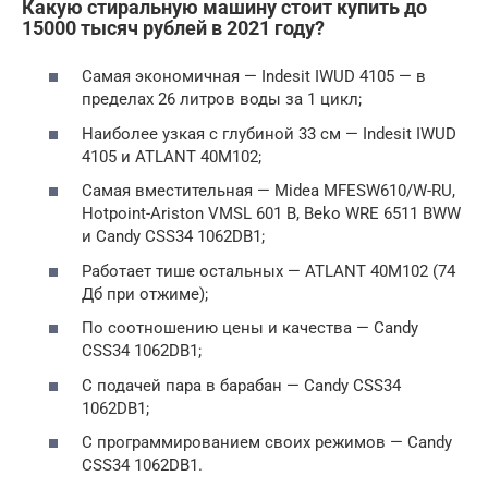
Какую стиральную машину стоит купить до
15000 тысяч рублей в 2021 году?
Самая экономичная — Indesit IWUD 4105 — в
пределах 26 литров воды за 1 цикл;
Наиболее узкая с глубиной 33 см — Indesit IWUD
4105 и ATLANT 40М102;
Самая вместительная — Midea MFESW610/W-RU,
Hotpoint-Ariston VMSL 601 B, Beko WRE 6511 BWW
и Candy CSS34 1062DB1;
Работает тише остальных — ATLANT 40М102 (74
Дб при отжиме);
По соотношению цены и качества — Candy
CSS34 1062DB1;
С подачей пара в барабан — Candy CSS34
1062DB1;
С программированием своих режимов — Candy
CSS34 1062DB1.