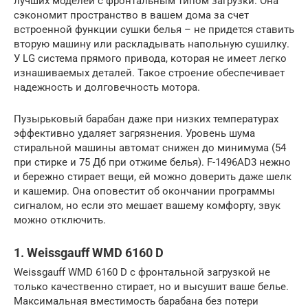
лучших моделей с фронтальным типом загрузки. Она
сэкономит пространство в вашем дома за счет
встроенной функции сушки белья – не придется ставить
вторую машину или раскладывать напольную сушилку.
У LG система прямого привода, которая не имеет легко
изнашиваемых деталей. Такое строение обеспечивает
надежность и долговечность мотора.
Пузырьковый барабан даже при низких температурах
эффективно удаляет загрязнения. Уровень шума
стиральной машины автомат снижен до минимума (54
при стирке и 75 Дб при отжиме белья). F-1496AD3 нежно
и бережно стирает вещи, ей можно доверить даже шелк
и кашемир. Она оповестит об окончании программы
сигналом, но если это мешает вашему комфорту, звук
можно отключить.
1. Weissgauff WMD 6160 D
Weissgauff WMD 6160 D с фронтальной загрузкой не
только качественно стирает, но и высушит ваше белье.
Максимальная вместимость барабана без потери