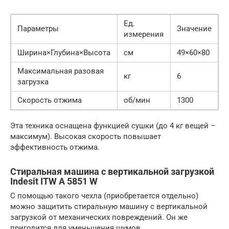
Ед.
Параметры
Значение
измерения
Ширина×Глубина×Высота
см
49×60×80
Максимальная разовая
кг
6
загрузка
Скорость отжима
об/мин
1300
Эта техника оснащена функцией сушки (до 4 кг вещей –
максимум). Высокая скорость повышает
эффективность отжима.
Стиральная машина с вертикальной загрузкой
Indesit ITW A 5851 W
С помощью такого чехла (приобретается отдельно)
можно защитить стиральную машину с вертикальной
загрузкой от механических повреждений. Он же
пригодится для уменьшения шумов