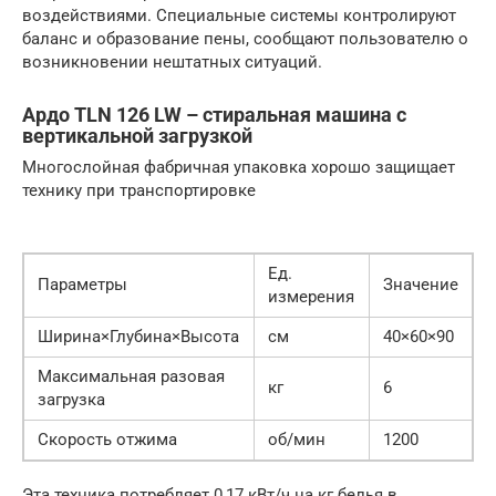
воздействиями. Специальные системы контролируют
баланс и образование пены, сообщают пользователю о
возникновении нештатных ситуаций.
Ардо TLN 126 LW – стиральная машина с
вертикальной загрузкой
Многослойная фабричная упаковка хорошо защищает
технику при транспортировке
Ед.
Параметры
Значение
измерения
Ширина×Глубина×Высота
см
40×60×90
Максимальная разовая
кг
6
загрузка
Скорость отжима
об/мин
1200
Эта техника потребляет 0,17 кВт/ч на кг белья в