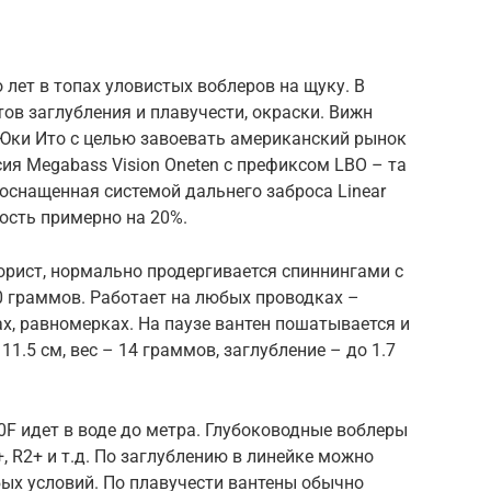
 лет в топах уловистых воблеров на щуку. В
ов заглубления и плавучести, окраски. Вижн
 Юки Ито c целью завоевать американский рынок
ия Megabass Vision Oneten с префиксом LBO – та
оснащенная системой дальнего заброса Linear
ьность примерно на 20%.
порист, нормально продергивается спиннингами с
0 граммов. Работает на любых проводках –
х, равномерках. На паузе вантен пошатывается и
1.5 см, вес – 14 граммов, заглубление – до 1.7
F идет в воде до метра. Глубоководные воблеры
, R2+ и т.д. По заглублению в линейке можно
ых условий. По плавучести вантены обычно