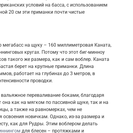
риканских условий на басса, с использованием
ной 20 см эти приманки почти чистые
р мегабасс на щуку – 160 миллиметровая Каната,
нинговых кругах. Потому что этот биг-минноу
ов такого же размера, как и сам воблер. Каната
убастая берет на крупные приманки. Длина
ммов, работает на глубинах до 3 метров, в
нтенсивности проводки.
 вальяжное переваливание боками, благодаря
 она как на мягком по пассивной щуке, так и на
цы, а также на равномерках, чем не
я освоения новичкам. Однако, из-за размера и
есту, как для Рудры. Этим воблером делать
иннингом
для блесен – протяжками и