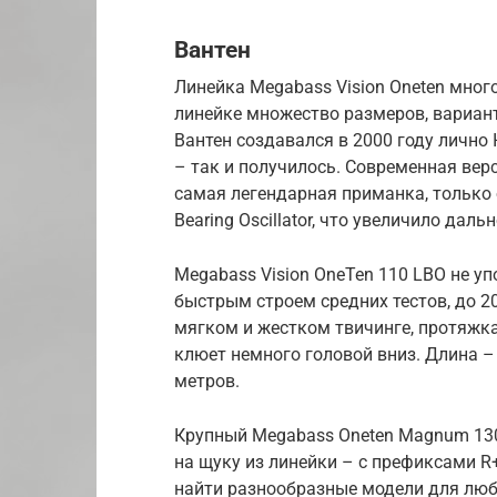
Вантен
Линейка Megabass Vision Oneten много
линейке множество размеров, вариант
Вантен создавался в 2000 году лично
– так и получилось. Современная верс
самая легендарная приманка, только 
Bearing Oscillator, что увеличило дал
Megabass Vision OneTen 110 LBO не у
быстрым строем средних тестов, до 2
мягком и жестком твичинге, протяжка
клюет немного головой вниз. Длина – 1
метров.
Крупный Megabass Oneten Magnum 130
на щуку из линейки – с префиксами R+
найти разнообразные модели для люб