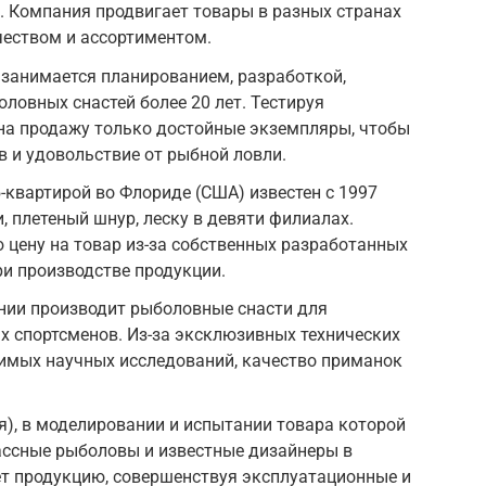
. Компания продвигает товары в разных странах
чеством и ассортиментом.
, занимается планированием, разработкой,
ловных снастей более 20 лет. Тестируя
 на продажу только достойные экземпляры, чтобы
 и удовольствие от рыбной ловли.
б-квартирой во Флориде (США) известен с 1997
, плетеный шнур, леску в девяти филиалах.
цену на товар из-за собственных разработанных
и производстве продукции.
онии производит рыболовные снасти для
 спортсменов. Из-за эксклюзивных технических
димых научных исследований, качество приманок
я), в моделировании и испытании товара которой
ссные рыболовы и известные дизайнеры в
ет продукцию, совершенствуя эксплуатационные и