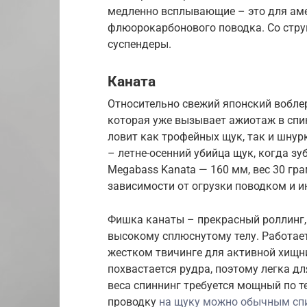
медленно всплывающие – это для аме
флюорокарбонового поводка. Со стру
суспендеры.
Каната
Относительно свежий японский вобле
которая уже вызывает ажиотаж в спин
ловит как трофейных щук, так и шнурк
– летне-осенний убийца щук, когда з
Megabass Kanata — 160 мм, вес 30 гра
зависимости от огрузки поводком и и
Фишка канаты – прекрасный роллинг,
высокому сплюснутому телу. Работает
жестком твичинге для активной хищни
похвастается рудра, поэтому легка дл
веса спиннинг требуется мощный по т
проводку
на щуку можно обычным сп