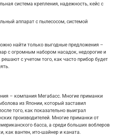
льная система крепления, надежность, кейс с
ельный аппарат с пылесосом, системой
можно найти только выгодные предложения –
вар с огромным набором насадок, недорогие и
 решают с учетом того, как часто прибор будет
ять.
ения – компания Мегабасс. Многие приманки
ыболова из Японии, который заставил
осле того, как показательно выиграл
нских производителей. Многие приманки от
мериканского басса, а среди больших воблеров
, как вантен, ито-шайнер и каната.