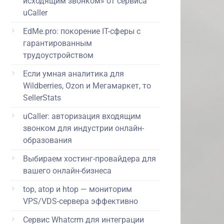
исходящим звонком» от сервиса
uCaller
EdMe.pro: покорение IT-сферы с
гарантированным
трудоустройством
Если умная аналитика для
Wildberries, Ozon и Мегамаркет, то
SellerStats
uCaller: авторизация входящим
звонком для индустрии онлайн-
образования
Выбираем хостинг-провайдера для
вашего онлайн-бизнеса
top, atop и htop — мониторим
VPS/VDS-сервера эффективно
Сервис Whatcrm для интеграции