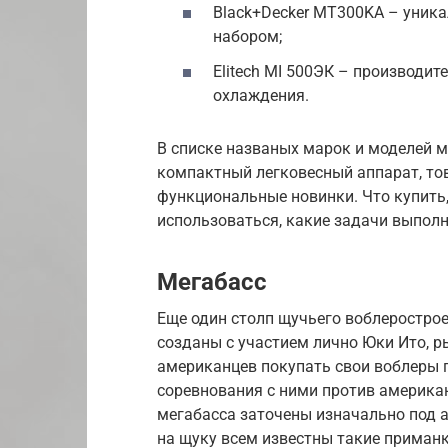
Black+Decker MT300KA – уника
набором;
Elitech MI 500ЭК – производит
охлаждения.
В списке названых марок и моделей 
компактный легковесный аппарат, то
функциональные новинки. Что купить,
использоваться, какие задачи выполн
Мегабасс
Еще один столп щучьего воблеростро
созданы с участием лично Юки Ито, р
американцев покупать свои воблеры п
соревнования с ними против америка
мегабасса заточены изначально под а
на щуку всем известны такие приманки