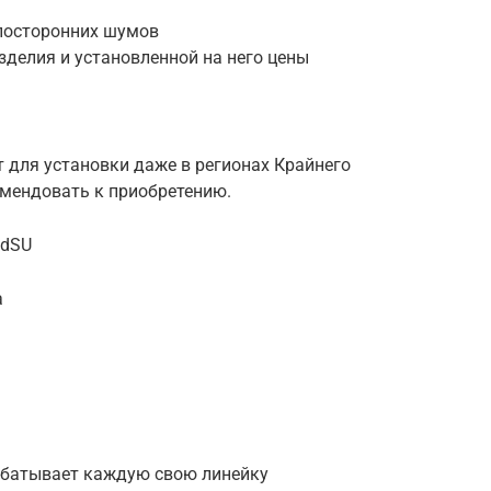
 посторонних шумов
делия и установленной на него цены
 для установки даже в регионах Крайнего
омендовать к приобретению.
mdSU
а
абатывает каждую свою линейку