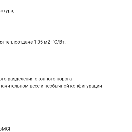
нтура;
 теплоотдаче 1,05 м2 ·°C/Вт.
ого разделения оконного порога
значительном весе и необычной конфигурации
м
2pMCI