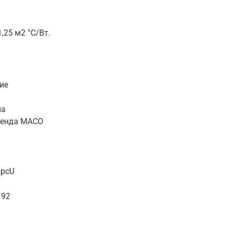
,25 м2 °C/Вт.
ие
ла
ренда MACO
KpcU
 92