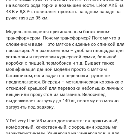
на всякого рода горки и возвышенности. Li-Ion АКБ на
48 В и 8,8 Ач. позволяет проехать на одном заряде на
ручке газа до 35 км.
Модель оснащается оригинальным багажником-
трансформером. Почему трансформер? Потому что в
сложенном виде – это мягкое сиденье со спинкой для
пассажира. А в разложенном – удобная площадка для
установки и перевозки курьерской сумки, большой
коробки с пиццей, термобокса и т.д. Бывает также
модификация данной модели просто с мягким
багажником, если задач по перевозки грузов не
предполагается. Впереди – металлическая корзинка с
откидной крышкой для перевозки небольших личных
вещей или продуктов из магазина. Велосипед
выдерживает нагрузку до 140 кг, поэтому его можно
загрузить под завязку.
У Delivery Line V8 много достоинств: он практичный,
комфортный, качественный, с хорошими ходовыми
характеристиками. Универсал из универсалов: и для