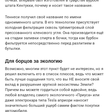
бочках. Впервые был изготовлен в графстве Бурбон
штата Кентукки, почему и носит такое название.
Теннеси получил своё название по имени
одноименного штата. В его технологии присутствует
холодная фильтрация сквозь трёхметровый слой
прессованного кленового угля. Она производится ещё
на стадии заливки спирта в бочки, тогда как бурбон
фильтруется непосредственно перед разлитием в
бутылки.
Для борцов за экологию
Возможно, многим этот пункт будет не интересен, но я
решил включить его в список плюсов, ведь что может
быть лучше ощущения того, что вы НЕ вносите свой
вклад в разрушение хрупкой экосистемы Земли?
Причем вы можете гордиться собой вдвойне, ведь
любой владелец самого экологичного «Приуса» или
даже электрокара типа Tesla априори наносит
значительно больший ущерб самим фактом покупки
автомобиля.