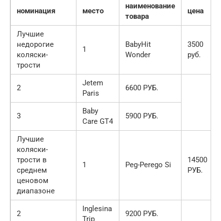
наименование
номинация
место
цена
товара
Лучшие
недорогие
BabyHit
3500
1
коляски-
Wonder
руб.
трости
Jetem
2
6600 РУБ.
Paris
Baby
3
5900 РУБ.
Care GT4
Лучшие
коляски-
трости в
14500
1
Peg-Perego Si
среднем
РУБ.
ценовом
диапазоне
Inglesina
2
9200 РУБ.
Trip