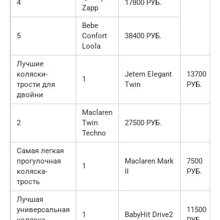
4
17800 РУБ.
Zapp
Bebe
5
Confort
38400 РУБ.
Loola
Лучшие
коляски-
Jetem Elegant
13700
1
трости для
Twin
РУБ.
двойни
Maclaren
2
Twin
27500 РУБ.
Techno
Самая легкая
прогулочная
Maclaren Mark
7500
1
коляска-
II
РУБ.
трость
Лучшая
универсальная
11500
1
BabyHit Drive2