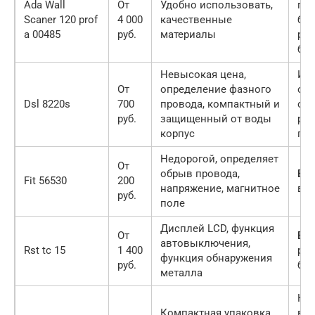
Ada Wall
От
Удобно использовать,
пок
Scaner 120 prof
4 000
качественные
бы
a 00485
руб.
материалы
ра
бат
Невысокая цена,
Ин
От
определение фазного
ош
Dsl 8220s
700
провода, компактный и
оп
руб.
защищенный от воды
ра
корпус
пр
Недорогой, определяет
От
обрыв провода,
Бы
Fit 56530
200
напряжение, магнитное
в р
руб.
поле
Дисплей LCD, функция
От
Бы
автовыключения,
Rst tc 15
1 400
раз
функция обнаружения
руб.
бат
металла
Нет
Компактная упаковка,
в к