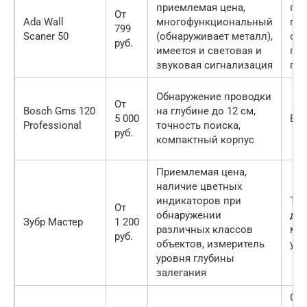
приемлемая цена,
пом
От
Ada Wall
многофункциональный
пои
799
Scaner 50
(обнаруживает металл),
об
руб.
имеется и световая и
пр
звуковая сигнализация
глу
Обнаружение проводки
От
Bosch Gms 120
на глубине до 12 см,
5 000
Выс
Professional
точность поиска,
руб.
компактный корпус
Приемлемая цена,
наличие цветных
индикаторов при
Тих
От
обнаружении
ди
Зубр Мастер
1 200
различных классов
ма
руб.
объектов, измеритель
угл
уровня глубины
залегания
Ош