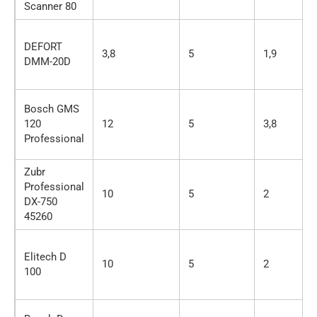
Scanner 80
DEFORT
3,8
5
1,9
DMM-20D
Bosch GMS
120
12
5
3,8
Professional
Zubr
Professional
10
5
2
DX-750
45260
Elitech D
10
5
2
100