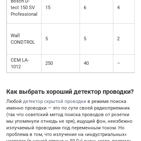
Bosch D-
tect 150 SV
15
6
4
Professional
Wall
5
5
2
CONDTROL
CEM LA-
250
40
–
1012
Как выбрать хороший детектор проводки?
Любой
детектор скрытой проводки
в режиме поиска
именно проводки — это по сути своей радиоприемник
(так что советский метод поиска проводов от розетки
мы упомянули отнюдь не зря), ищущий фон, неизбежно
излучаемый проводами под переменным током. Но
проблема в том, что излучение на «индустриальных»
частотах (в нашей стране — 50 Гц) очень мало, поэтому