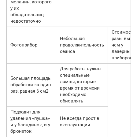
меланин, которого
у их
обладательниц
недостаточно
Стоимость 
Небольшая
разы выше
Фотоприбор
продолжительность
чем у
сеанса
лазерных
приборов
Для работы нужны
специальные
Большая площадь
лампы, которые
обработки за один
время от времени
раз, равная 6 см2
необходимо
обновлять
Подходит для
удаления «пушка»
Не всегда прост в
и у блондинок, и у
эксплуатации
брюнеток