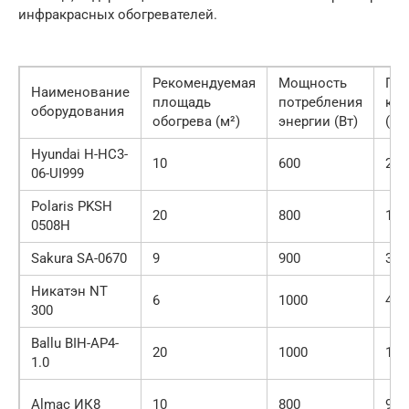
инфракрасных обогревателей.
Рекомендуемая
Мощность
Габ
Наименование
площадь
потребления
кон
оборудования
обогрева (м²)
энергии (Вт)
(мм
Hyundai H-HC3-
10
600
235
06-UI999
Polaris PKSH
20
800
130
0508H
Sakura SA-0670
9
900
390
Никатэн NT
6
1000
400
300
Ballu BIH-AP4-
20
1000
130
1.0
Almac ИК8
10
800
980