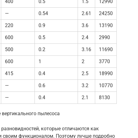
400
0.5
1.5
12990
—
0.54
2.61
24250
220
0.9
3.6
13190
600
0.5
2.4
2990
500
0.2
3.16
11690
600
1
2
3770
415
0.4
2.5
18990
—
0.6
3.2
10770
—
0.4
2.1
8130
е вертикального пылесоса
разновидностей, которые отличаются как
 и своим функционалом. Поэтому лучше подробно