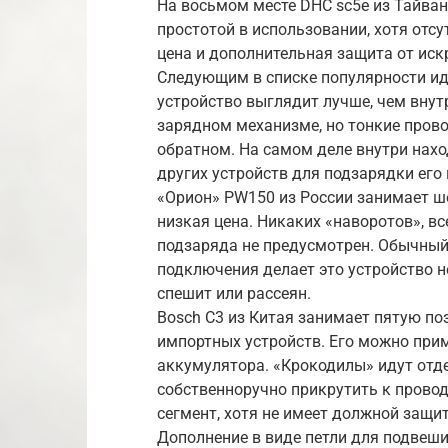
На восьмом месте DHC sc5e из Тайван
простотой в использовании, хотя отсу
цена и дополнительная защита от иск
Следующим в списке популярности иде
устройство выглядит лучше, чем внутр
зарядном механизме, но тонкие прово
обратном. На самом деле внутри нах
других устройств для подзарядки его
«Орион» PW150 из России занимает ше
низкая цена. Никаких «наворотов», вс
подзаряда не предусмотрен. Обычный
подключения делает это устройство 
спешит или рассеян.
Bosch C3 из Китая занимает пятую по
импортных устройств. Его можно прим
аккумулятора. «Крокодилы» идут отд
собственноручно прикрутить к провод
сегмент, хотя не имеет должной защит
Дополнение в виде петли для подвеш