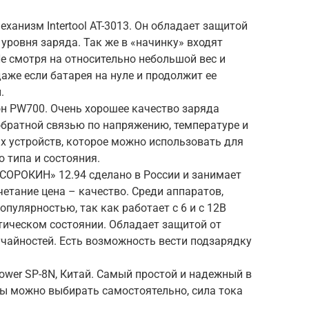
ханизм Intertool AT-3013. Он обладает защитой
уровня заряда. Так же в «начинку» входят
е смотря на относительно небольшой вес и
даже если батарея на нуле и продолжит ее
.
он PW700. Очень хорошее качество заряда
обратной связью по напряжению, температуре и
ых устройств, которое можно использовать для
 типа и состояния.
«СОРОКИН» 12.94 сделано в России и занимает
четание цена – качество. Среди аппаратов,
опулярностью, так как работает с 6 и с 12В
тическом состоянии. Обладает защитой от
учайностей. Есть возможность вести подзарядку
Power SP-8N, Китай. Самый простой и надежный в
ы можно выбирать самостоятельно, сила тока