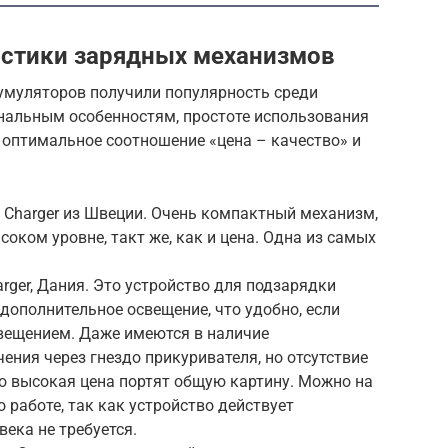
истики зарядных механизмов
умуляторов получили популярность среди
нальным особенностям, простоте использования
ь оптимальное соотношение «цена – качество» и
y Сharger из Швеции. Очень компактный механизм,
оком уровне, такт же, как и цена. Одна из самых
arger, Дания. Это устройство для подзарядки
ополнительное освещение, что удобно, если
свещением. Даже имеются в наличие
ния через гнездо прикуривателя, но отсутствие
о высокая цена портят общую картину. Можно на
о работе, так как устройство действует
ека не требуется.