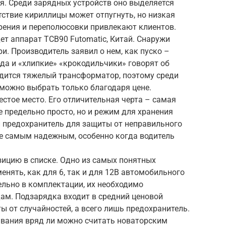
я. Среди зарядных устройств оно выделяется
тствие кириллицы может отпугнуть, но низкая
рения и переполюсовки привлекают клиентов.
т аппарат TCB90 Futomatic, Китай. Снаружи
и. Производитель заявил о нем, как пуско –
да и «хлипкие» «крокодильчики» говорят об
одится тяжелый трансформатор, поэтому среди
 можно выбрать только благодаря цене.
стое место. Его отличительная черта – самая
е предельно просто, но и режим для хранения
 предохранитель для защиты от неправильного
не самым надежным, особенно когда водитель
зицию в списке. Одно из самых понятных
енять, как для 6, так и для 12В автомобильного
ельно в комплектации, их необходимо
ам. Подзарядка входит в средний ценовой
ы от случайностей, а всего лишь предохранитель.
ивания вряд ли можно считать новаторским