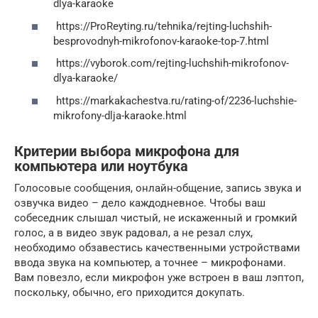
dlya-karaoke
https://ProReyting.ru/tehnika/rejting-luchshih-
besprovodnyh-mikrofonov-karaoke-top-7.html
https://vyborok.com/rejting-luchshih-mikrofonov-
dlya-karaoke/
https://markakachestva.ru/rating-of/2236-luchshie-
mikrofony-dlja-karaoke.html
Критерии выбора микрофона для
компьютера или ноутбука
Голосовые сообщения, онлайн-общение, запись звука и
озвучка видео – дело каждодневное. Чтобы ваш
собеседник слышал чистый, не искаженный и громкий
голос, а в видео звук радовал, а не резал слух,
необходимо обзавестись качественными устройствами
ввода звука на компьютер, а точнее – микрофонами.
Вам повезло, если микрофон уже встроен в ваш лэптоп,
поскольку, обычно, его приходится докупать.