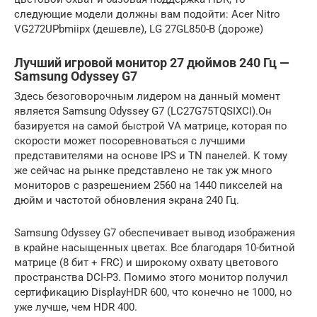
следующие модели должны вам подойти: Acer Nitro
VG272UPbmiipx (дешевле), LG 27GL850-B (дороже)
Лучший игровой монитор 27 дюймов 240 Гц —
Samsung Odyssey G7
Здесь безоговорочным лидером на данный момент
является Samsung Odyssey G7 (LC27G75TQSIXCI).Он
базируется на самой быстрой VA матрице, которая по
скорости может посоревноваться с лучшими
представителями на основе IPS и TN панелей. К тому
же сейчас на рынке представлено не так уж много
мониторов с разрешением 2560 на 1440 пикселей на
дюйм и частотой обновления экрана 240 Гц.
Samsung Odyssey G7 обеспечивает вывод изображения
в крайне насыщенных цветах. Все благодаря 10-битной
матрице (8 бит + FRC) и широкому охвату цветового
пространства DCI-P3. Помимо этого монитор получил
сертификацию DisplayHDR 600, что конечно не 1000, но
уже лучше, чем HDR 400.