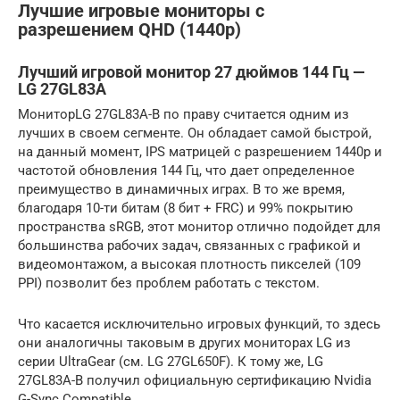
Лучшие игровые мониторы c
разрешением QHD (1440p)
Лучший игровой монитор 27 дюймов 144 Гц —
LG 27GL83A
МониторLG 27GL83A-B по праву считается одним из
лучших в своем сегменте. Он обладает самой быстрой,
на данный момент, IPS матрицей с разрешением 1440p и
частотой обновления 144 Гц, что дает определенное
преимущество в динамичных играх. В то же время,
благодаря 10-ти битам (8 бит + FRC) и 99% покрытию
пространства sRGB, этот монитор отлично подойдет для
большинства рабочих задач, связанных с графикой и
видеомонтажом, а высокая плотность пикселей (109
PPI) позволит без проблем работать с текстом.
Что касается исключительно игровых функций, то здесь
они аналогичны таковым в других мониторах LG из
серии UltraGear (см. LG 27GL650F). К тому же, LG
27GL83A-B получил официальную сертификацию Nvidia
G-Sync Compatible.