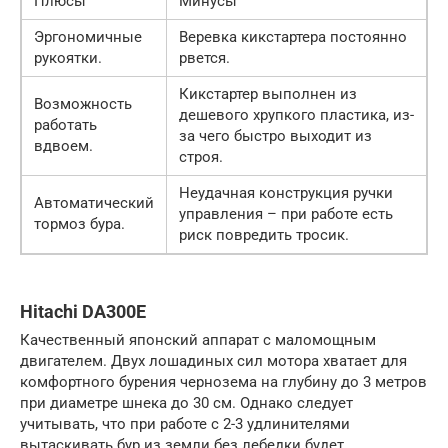
Плюсы
Минусы
Эргономичные
Веревка кикстартера постоянно
рукоятки.
рвется.
Кикстартер выполнен из
Возможность
дешевого хрупкого пластика, из-
работать
за чего быстро выходит из
вдвоем.
строя.
Неудачная конструкция ручки
Автоматический
управления – при работе есть
тормоз бура.
риск повредить тросик.
Hitachi DA300E
Качественный японский аппарат с маломощным
двигателем. Двух лошадиных сил мотора хватает для
комфортного бурения чернозема на глубину до 3 метров
при диаметре шнека до 30 см. Однако следует
учитывать, что при работе с 2-3 удлинителями
вытаскивать бур из земли без лебедки будет