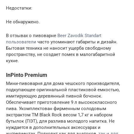
Недостатки:
Не обнаружено.
В отзывах о пивоварне
Beer Zavodik Standart
пользователи
часто упоминают габариты и дизайн.
Бытовая техника не наносит ущерба свободному
пространству, не создает помех в малогабаритной
кухне.
InPinto Premium
Мини-пивоварня для дома чешского производителя,
подкупающее оригинальной пластиковой емкостью,
имитирующую деревянный пивной бочонок.
Обеспечивает приготовление 9 л высококлассного
пива. Укомплектован фирменным солодовым
экстрактом TM Black Rock весом 1,7 кг и набором
бутылок (ПЭТ), для разлива молодого напитка. Не
нуждается в дополнительных аксессуарах и
ингредиентах. Подходит как для знатоков,
так и для