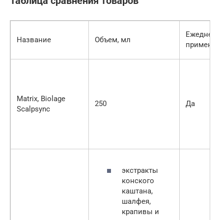
Таблица сравнения товаров
Ежеднев
Название
Объем, мл
примене
Matrix, Biolage
250
Да
Scalpsync
экстракты
конского
каштана,
шалфея,
крапивы и