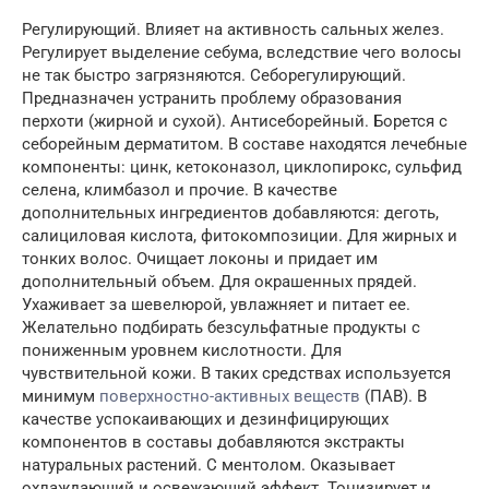
Регулирующий. Влияет на активность сальных желез.
Регулирует выделение себума, вследствие чего волосы
не так быстро загрязняются. Себорегулирующий.
Предназначен устранить проблему образования
перхоти (жирной и сухой). Антисеборейный. Борется с
себорейным дерматитом. В составе находятся лечебные
компоненты: цинк, кетоконазол, циклопирокс, сульфид
селена, климбазол и прочие. В качестве
дополнительных ингредиентов добавляются: деготь,
салициловая кислота, фитокомпозиции. Для жирных и
тонких волос. Очищает локоны и придает им
дополнительный объем. Для окрашенных прядей.
Ухаживает за шевелюрой, увлажняет и питает ее.
Желательно подбирать безсульфатные продукты с
пониженным уровнем кислотности. Для
чувствительной кожи. В таких средствах используется
минимум
поверхностно-активных веществ
(ПАВ). В
качестве успокаивающих и дезинфицирующих
компонентов в составы добавляются экстракты
натуральных растений. С ментолом. Оказывает
охлаждающий и освежающий эффект. Тонизирует и