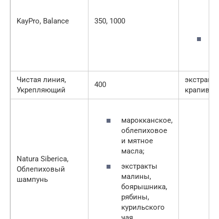
б
б
KayPro, Balance
350, 1000
л
м
о
Чистая линия,
экстракт
400
Укрепляющий
крапивы
марокканское,
облепиховое
и мятное
масла;
Natura Siberica,
экстракты
Облепиховый
малины,
шампунь
боярышника,
рябины,
курильского
чая