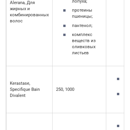
лопуха;
Alerana, Для
жирных и
протеины
комбинированных
пшеницы;
волос
пантенол;
комплекс
веществ из
оливковых
листьев
с
Kerastase,
к
Specifique Bain
250, 1000
в
Divalent
г
э