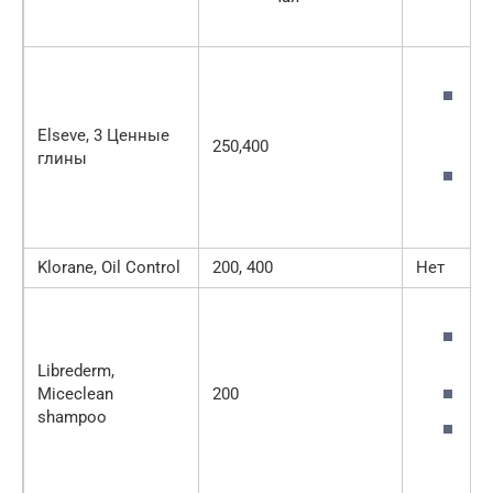
го
з
Elseve, 3 Ценные
бе
250,400
глины
г
к
Klorane, Oil Control
200, 400
Нет
м
во
Librederm,
м
Miceclean
200
shampoo
л
к