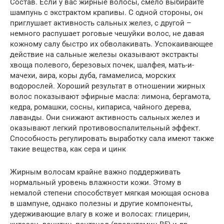
Состав. Если у вас жирные волосы, смело выбирайте
шампунь с экстрактом крапивы. С одной стороны, он
приглушает активность сальных желез, с другой –
немного распушает роговые чешуйки волос, не давая
кожному салу быстро их обволакивать. Успокаивающее
действие на сальные железы оказывают экстракты
хвоща полевого, березовых почек, шалфея, мать-и-
мачехи, аира, коры дуба, гамамелиса, морских
водорослей. Хороший результат в отношении жирных
волос показывают эфирные масла: лимона, бергамота,
кедра, ромашки, сосны, кипариса, чайного дерева,
лаванды. Они снижают активность сальных желез и
оказывают легкий противовоспалительный эффект.
Способность регулировать выработку сала имеют также
такие вещества, как сера и цинк
Жирным волосам крайне важно поддерживать
нормальный уровень влажности кожи. Этому в
немалой степени способствует мягкая моющая основа
в шампуне, однако полезны и другие компоненты,
удерживающие влагу в коже и волосах: глицерин,