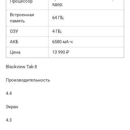
Процессор
ядер;
Встроенная
64 ГБ;
память
ОЗУ
4 ГБ;
АКБ
6580 мА⋅ч
Цена
13 990 ₽
Blackview Tab 8
Производительность
4.4
Экран
4.3