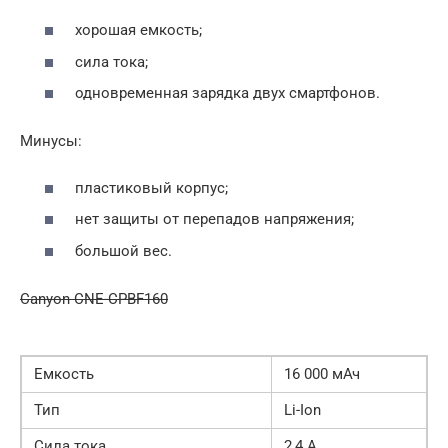
хорошая емкость;
сила тока;
одновременная зарядка двух смартфонов.
Минусы:
пластиковый корпус;
нет защиты от перепадов напряжения;
большой вес.
Canyon CNE-CPBF160
Емкость
16 000 мАч
Тип
Li-Ion
Сила тока
2,4 А