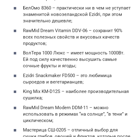
БелОмо 8360 – практически ни в чем не уступает
знаменитой новозеландской Ezidri, при этом
значительно дешевле;
RawMid Dream Vitamin DDV-06 – сохранит 90%
всех полезных свойств и вкусовых качеств
продуктов;
ВолТера 1000 Люкс – имеет мощность 1000Вт.
Ей под силу качественно высушить самые
сочные фрукты и ягоды;
Ezidri Snackmaker FD500 – это любимица
сыроедов и вегетарианцев;
King Mix KM-D12S – наиболее производительная
сушилка;
RawMid Dream Modern DDM-11 – можно
использовать в режимах “на солнце”, “в тени” и
циклическом;
Мастерица СШ-0205 – отличный выбор для
сушки грибов, овощей и фруктов, которые после