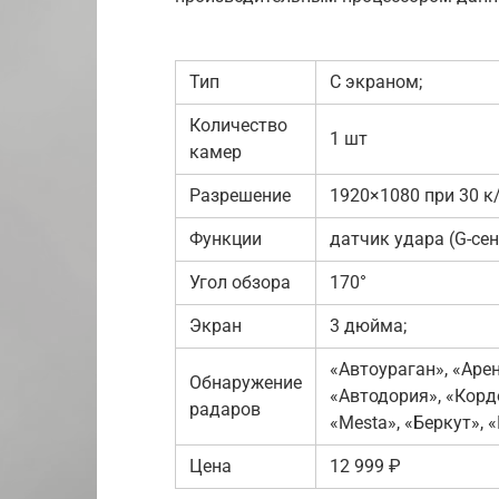
Тип
С экраном;
Количество
1 шт
камер
Разрешение
1920×1080 при 30 к
Функции
датчик удара (G-се
Угол обзора
170°
Экран
3 дюйма;
«Автоураган», «Арен
Обнаружение
«Автодория», «Кордо
радаров
«Mesta», «Беркут», 
Цена
12 999 ₽