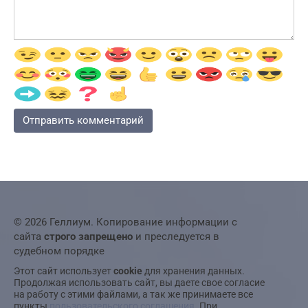
© 2026 Геллиум. Копирование информации с
сайта
строго запрещено
и преследуется в
судебном порядке
Этот сайт использует
cookie
для хранения данных.
Продолжая использовать сайт, вы даете свое согласие
на работу с этими файлами, а так же принимаете все
пункты
пользовательского соглашения
. При