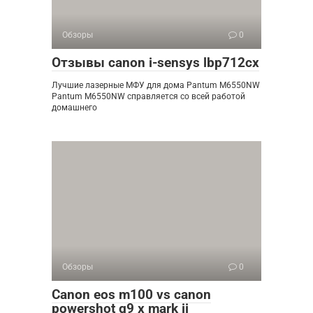
Обзоры
0
Отзывы canon i-sensys lbp712cx
Лучшие лазерные МФУ для дома Pantum M6550NW
Pantum M6550NW справляется со всей работой
домашнего
Обзоры
0
Canon eos m100 vs canon
powershot g9 x mark ii