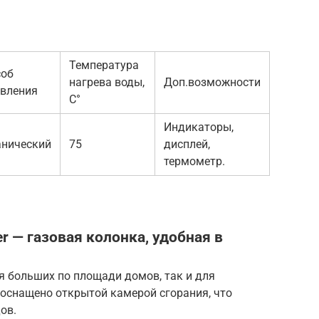
Температура
соб
нагрева воды,
Доп.возможности
авления
С°
Индикаторы,
анический
75
дисплей,
термометр.
er — газовая колонка, удобная в
я больших по площади домов, так и для
 оснащено открытой камерой сгорания, что
ов.