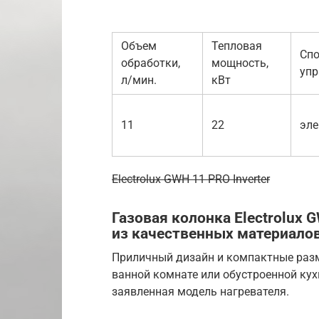
Объем
Тепловая
Спо
обработки,
мощность,
упр
л/мин.
кВт
11
22
эл
Electrolux GWH 11 PRO Inverter
Газовая колонка Electrolux 
из качественных материало
Приличный дизайн и компактные разм
ванной комнате или обустроенной ку
заявленная модель нагревателя.