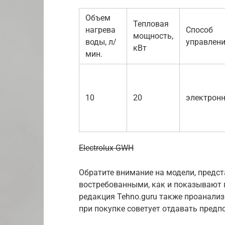
Объем
Тепловая
нагрева
Способ
мощность,
воды, л/
управлен
кВт
мин.
10
20
электрон
Electrolux GWH
Обратите внимание на модели, предс
востребованными, как и показывают 
редакция Tehno.guru также проанали
при покупке советует отдавать пред