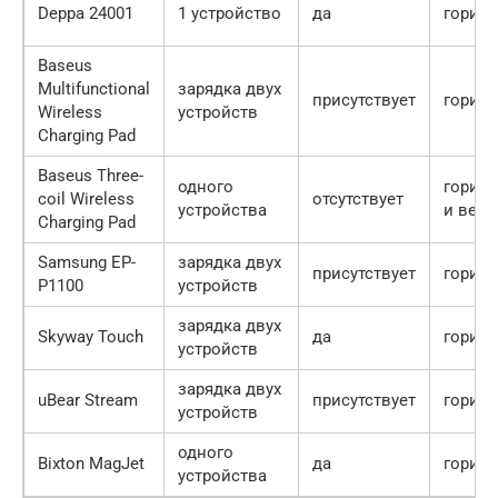
Deppa 24001
1 устройство
да
гориз
Baseus
Multifunctional
зарядка двух
присутствует
гориз
Wireless
устройств
Charging Pad
Baseus Three-
одного
гориз
coil Wireless
отсутствует
устройства
и верт
Charging Pad
Samsung EP-
зарядка двух
присутствует
гориз
P1100
устройств
зарядка двух
Skyway Touch
да
гориз
устройств
зарядка двух
uBear Stream
присутствует
гориз
устройств
одного
Bixton MagJet
да
гориз
устройства