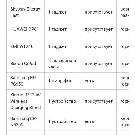
Skyway Energy
верти
1 гаджет
присутствует
Fast
разме
HUAWEI CP61
1 гаджет
присутствует
гориз
ZMI WTX10
1 гаджет
присутствует
гориз
2 телефона и
Bixton QiPad
присутствует
гориз
часы
Samsung EP-
вертик
1 смартфон
есть
PG950
гориз
Xiaomi Mi 20W
Wireless
1 устройство
присутствует
гориз
Charging Stand
Samsung EP-
вертик
1 устройство
есть
N5200
гориз