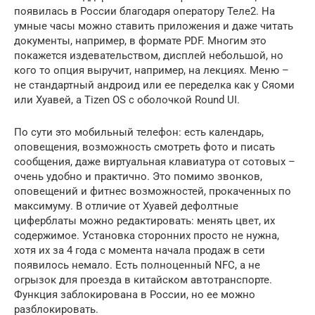
появилась в России благодаря оператору Теле2. На
умные часы можно ставить приложения и даже читать
документы, например, в формате PDF. Многим это
покажется издевательством, дисплей небольшой, но
кого то опция выручит, например, на лекциях. Меню –
не стандартный андроид или ее переделка как у Сяоми
или Хуавей, а Tizen OS с оболочкой Round UI.
По сути это мобильный телефон: есть календарь,
оповещения, возможность смотреть фото и писать
сообщения, даже виртуальная клавиатура от сотовых –
очень удобно и практично. Это помимо звонков,
оповещений и фитнес возможностей, прокаченных по
максимуму. В отличие от Хуавей дефолтные
циферблаты можно редактировать: менять цвет, их
содержимое. Установка сторонних просто не нужна,
хотя их за 4 года с момента начала продаж в сети
появилось немало. Есть полноценный NFC, а не
огрызок для проезда в китайском автотранспорте.
Функция заблокирована в России, но ее можно
разблокировать.