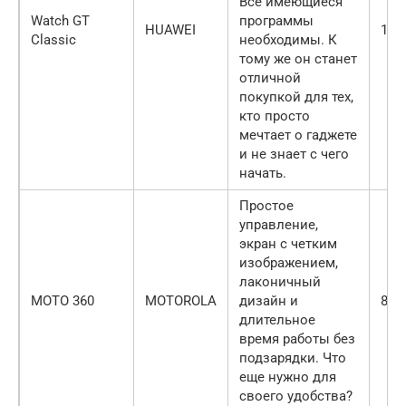
Все имеющиеся
Watch GT
программы
HUAWEI
129
Classic
необходимы. К
тому же он станет
отличной
покупкой для тех,
кто просто
мечтает о гаджете
и не знает с чего
начать.
Простое
управление,
экран с четким
изображением,
лаконичный
MOTO 360
MOTOROLA
дизайн и
850
длительное
время работы без
подзарядки. Что
еще нужно для
своего удобства?