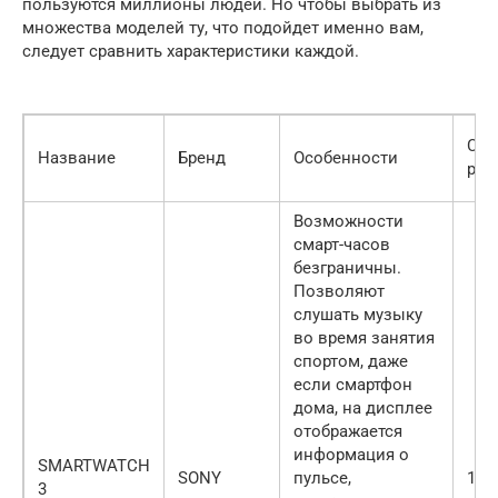
пользуются миллионы людей. Но чтобы выбрать из
множества моделей ту, что подойдет именно вам,
следует сравнить характеристики каждой.
Сто
Название
Бренд
Особенности
руб
Возможности
смарт-часов
безграничны.
Позволяют
слушать музыку
во время занятия
спортом, даже
если смартфон
дома, на дисплее
отображается
информация о
SMARTWATCH
SONY
пульсе,
110
3