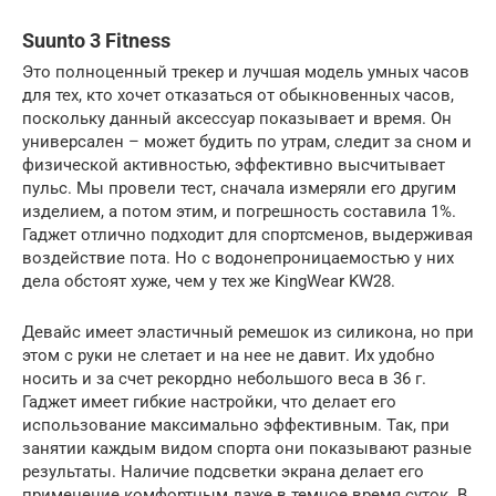
Suunto 3 Fitness
Это полноценный трекер и лучшая модель умных часов
для тех, кто хочет отказаться от обыкновенных часов,
поскольку данный аксессуар показывает и время. Он
универсален – может будить по утрам, следит за сном и
физической активностью, эффективно высчитывает
пульс. Мы провели тест, сначала измеряли его другим
изделием, а потом этим, и погрешность составила 1%.
Гаджет отлично подходит для спортсменов, выдерживая
воздействие пота. Но с водонепроницаемостью у них
дела обстоят хуже, чем у тех же KingWear KW28.
Девайс имеет эластичный ремешок из силикона, но при
этом с руки не слетает и на нее не давит. Их удобно
носить и за счет рекордно небольшого веса в 36 г.
Гаджет имеет гибкие настройки, что делает его
использование максимально эффективным. Так, при
занятии каждым видом спорта они показывают разные
результаты. Наличие подсветки экрана делает его
применение комфортным даже в темное время суток. В