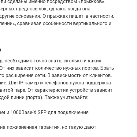
были сделаны именно посредством «прыжков».
верных предпосылок, однако, когда она
другие основания. О прыжках пишет, в частности,
ении«, сравнивая особенности вертикального и
р
 необходимо точно знать, сколько и каких
 От них зависит количество нужных портов. Брать
о расширения сети. В зависимости от клиентов,
ие. Для IP-камер и телефонов нужна поддержка
витой паре. От характеристик устройств зависит
ой линии (порта). Также учитывайте:
net и 1000Base-X SFP для подключения
ьна пожизненная гарантия, но такую дают