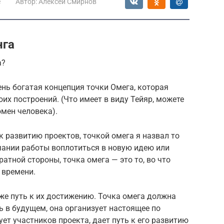
е
Автор:
Алексей Смирнов
нга
а?
ень богатая концепция точки Омега, которая
х построений. (Что имеет в виду Тейяр, можете
омен человека).
к развитию проектов, точкой омега я назвал то
чании работы воплотиться в новую идею или
ратной стороны, точка омега — это то, во что
 времени.
кже путь к их достижению. Точка омега должна
ь в будущем, она организует настоящее по
ет участников проекта, дает путь к его развитию