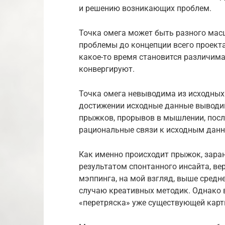
и решению возникающих проблем.
Точка омега может быть разного масш
проблемы до концепции всего проекта
какое-то время становится различима
конвергируют.
Точка омега невыводима из исходных
достижении исходные данные выводим
прыжков, прорывов в мышлении, посл
рациональные связи к исходным дан
Как именно происходит прыжок, заран
результатом спонтанного инсайта, ве
мэппинга, на мой взгляд, выше средн
случаю креативных методик. Однако в
«перетряска» уже существующей карт