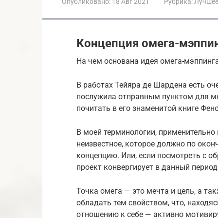
Опубликовано:
18 Авг 2021
Рубрика:
Лучше
Концепция омега-мэппи
На чем основана идея омега-мэппинг
В работах Тейяра де Шардена есть оч
послужила отправным пунктом для мои
почитать в его знаменитой книге Фен
В моей терминологии, применительно 
неизвестное, которое должно по окон
концепцию. Или, если посмотреть с об
проект конвергирует в данный период
Точка омега — это мечта и цель, а та
обладать тем свойством, что, находяс
отношению к себе — активно мотивиру