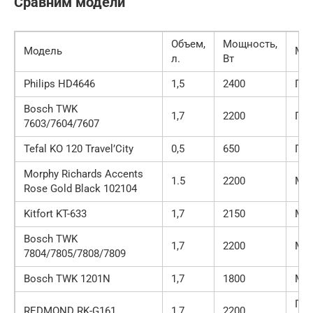
Сравним модели
Объем,
Мощность,
Модель
Мат
л.
Вт
Philips HD4646
1,5
2400
Пла
Bosch TWK
1,7
2200
Пла
7603/7604/7607
Tefal KO 120 Travel’City
0,5
650
Пла
Morphy Richards Accents
1.5
2200
Ме
Rose Gold Black 102104
Kitfort KT-633
1,7
2150
Ме
Bosch TWK
1,7
2200
Ме
7804/7805/7808/7809
Bosch TWK 1201N
1,7
1800
Ме
Пла
REDMOND RK-G161
1,7
2200