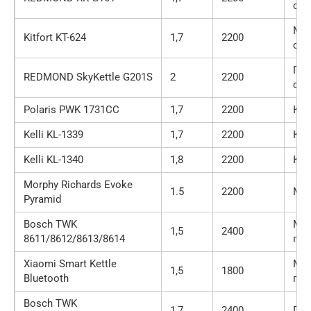
сте
Мет
Kitfort KT-624
1,7
2200
сте
Пла
REDMOND SkyKettle G201S
2
2200
сте
Polaris PWK 1731CC
1,7
2200
Ке
Kelli KL-1339
1,7
2200
Ке
Kelli KL-1340
1,8
2200
Ке
Morphy Richards Evoke
1.5
2200
Ме
Pyramid
Bosch TWK
Мет
1,5
2400
8611/8612/8613/8614
пла
Xiaomi Smart Kettle
Мет
1,5
1800
Bluetooth
пла
Bosch TWK
1,7
2400
Пла