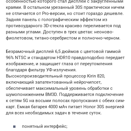
особенностью которого стал дисплей с закругленными
краями. В остальном урезанный 30S практически ничем
не отличается от Pro-версии, но стоит гораздо дешевле.
Задняя панель с голографическим эффектом из
противоударного 3D-стекла красиво переливается под
разными углами. Доступен в трех цветах: неоново-
фиолетовом, титано-серебристом и полночно-черном.
Безрамочный дисплей 6,5 дюймов с цветовой гаммой
96% NTSC и стандартом HDR10 правдоподобно передает
изображение, и защищает глаза от переутомления
благодаря фильтру УФ-излучения.
Высокопроизводительный процессор Kirin 820,
включающий запатентованный нейрочипсет,
обеспечивает максимальный уровень обработки с
шумопонижением BM3D. Поддерживается подключение
к сетям 5G на восьми полосах пропускания с обеих сим-
карт. Емкая батарея 4000 мАч питает Honor 30S энергией
для всех необходимых задач в течение суток.
понятный интерфейс;