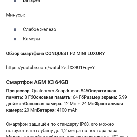
Батарея
Минусы:
Слабое железо
Камеры
Обзор смартфона CONQUEST F2 MINI LUXURY
https://youtube.com/watch?v=lX39U1FqyvY
Смартфон AGM X3 64GB
Процессор:
Qualcomm Snapdragon 845
Оперативная
память:
8 Гб
Основная память:
64 Гб
Размер экрана:
5.99
дюймов
Основная камера:
12 Мп + 24 Мп
Фронтальная
камера:
20 Мп
Батарея:
4100 mAh
Смартфон защищён по стандарту IP68, его можно
погружать на глубину до 1,2 метра на полтора часа.