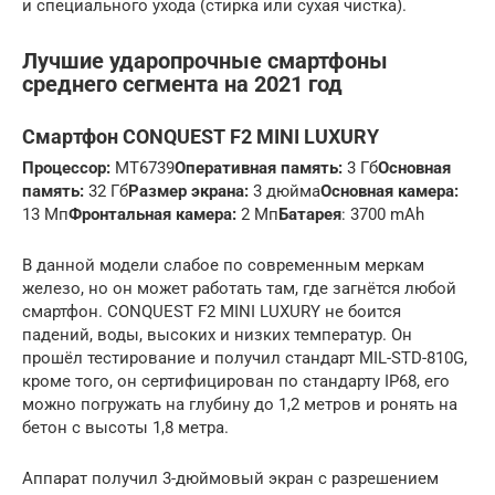
и специального ухода (стирка или сухая чистка).
Лучшие ударопрочные смартфоны
среднего сегмента на 2021 год
Смартфон CONQUEST F2 MINI LUXURY
Процессор:
MT6739
Оперативная память:
3 Гб
Основная
память:
32 Гб
Размер экрана:
3 дюйма
Основная камера:
13 Мп
Фронтальная камера:
2 Мп
Батарея
: 3700 mAh
В данной модели слабое по современным меркам
железо, но он может работать там, где загнётся любой
смартфон. CONQUEST F2 MINI LUXURY не боится
падений, воды, высоких и низких температур. Он
прошёл тестирование и получил стандарт MIL-STD-810G,
кроме того, он сертифицирован по стандарту IP68, его
можно погружать на глубину до 1,2 метров и ронять на
бетон с высоты 1,8 метра.
Аппарат получил 3-дюймовый экран с разрешением