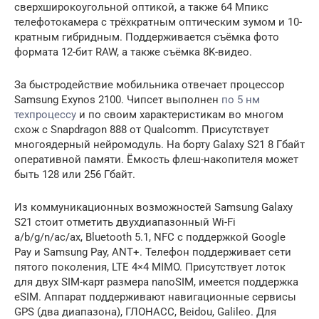
сверхширокоугольной оптикой, а также 64 Мпикс
телефотокамера с трёхкратным оптическим зумом и 10-
кратным гибридным. Поддерживается съёмка фото
формата 12-бит RAW, а также съёмка 8K-видео.
За быстродействие мобильника отвечает процессор
Samsung Exynos 2100. Чипсет выполнен
по 5 нм
техпроцессу
и по своим характеристикам во многом
схож с Snapdragon 888 от Qualcomm. Присутствует
многоядерный нейромодуль. На борту Galaxy S21 8 Гбайт
оперативной памяти. Ёмкость флеш-накопителя может
быть 128 или 256 Гбайт.
Из коммуникационных возможностей Samsung Galaxy
S21 стоит отметить двухдиапазонный Wi-Fi
a/b/g/n/ac/ax, Bluetooth 5.1, NFC с поддержкой Google
Pay и Samsung Pay, ANT+. Телефон поддерживает сети
пятого поколения, LTE 4×4 MIMO. Присутствует лоток
для двух SIM-карт размера nanoSIM, имеется поддержка
eSIM. Аппарат поддерживают навигационные сервисы
GPS (два диапазона), ГЛОНАСС, Beidou, Galileo. Для