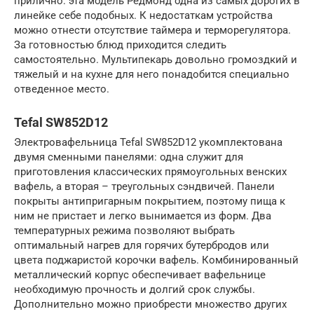
прилично: эта модель Редмонд одна из самых дорогих в
линейке себе подобных. К недостаткам устройства
можно отнести отсутствие таймера и терморегулятора.
За готовностью блюд приходится следить
самостоятельно. Мультипекарь довольно громоздкий и
тяжелый и на кухне для него понадобится специально
отведенное место.
Tefal SW852D12
Электровафельница Tefal SW852D12 укомплектована
двумя сменными панелями: одна служит для
приготовления классических прямоугольных венских
вафель, а вторая – треугольных сэндвичей. Панели
покрыты антипригарным покрытием, поэтому пища к
ним не пристает и легко вынимается из форм. Два
температурных режима позволяют выбрать
оптимальный нагрев для горячих бутербродов или
цвета поджаристой корочки вафель. Комбинированный
металлический корпус обеспечивает вафельнице
необходимую прочность и долгий срок службы.
Дополнительно можно приобрести множество других