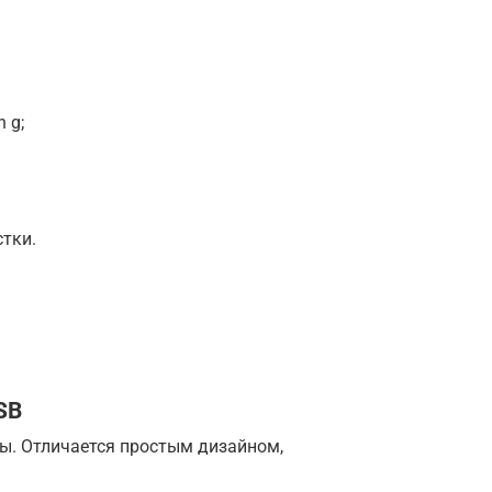
 g;
стки.
SB
ты. Отличается простым дизайном,