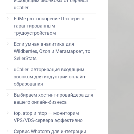
исходящим звонком» от сервиса
uCaller
EdMe.pro: покорение IT-сферы с
гарантированным
трудоустройством
Если умная аналитика для
Wildberries, Ozon и Мегамаркет, то
SellerStats
uCaller: авторизация входящим
звонком для индустрии онлайн-
образования
Выбираем хостинг-провайдера для
вашего онлайн-бизнеса
top, atop и htop — мониторим
VPS/VDS-сервера эффективно
Сервис Whatcrm для интеграции