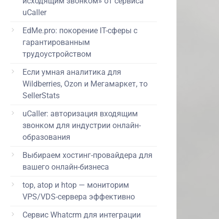
исходящим звонком» от сервиса
uCaller
EdMe.pro: покорение IT-сферы с
гарантированным
трудоустройством
Если умная аналитика для
Wildberries, Ozon и Мегамаркет, то
SellerStats
uCaller: авторизация входящим
звонком для индустрии онлайн-
образования
Выбираем хостинг-провайдера для
вашего онлайн-бизнеса
top, atop и htop — мониторим
VPS/VDS-сервера эффективно
Сервис Whatcrm для интеграции