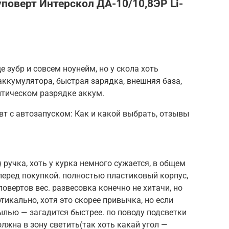
оверт Интерскол ДА-10/10,8ЭР Li-
 зубр и совсем ноунейм, но у скола хоть
аккумулятора, быстрая зарядка, внешняя база,
итическом разрядке аккум.
вт с автозапуском: Как и какой выбрать, отзывы
 ручка, хоть у курка немного сужается, в общем
 перед покупкой. полностью пластиковый корпус,
овертов вес. развесовка конечно не хитачи, но
тикально, хотя это скорее привычка, но если
ылью — загадится быстрее. по поводу подсветки
олжна в зону светить(так хоть какай угол —