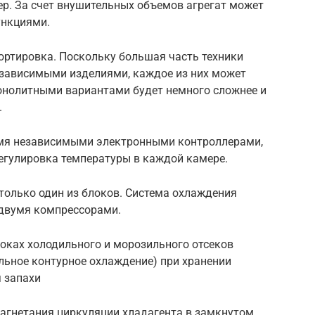
ер. За счет внушительных объемов агрегат может
ункциями.
ортировка. Поскольку большая часть техники
езависимыми изделиями, каждое из них может
монолитными вариантами будет немного сложнее и
.
мя независимыми электронными контроллерами,
егулировка температуры в каждой камере.
только один из блоков. Система охлаждения
 двумя компрессорами.
оках холодильного и морозильного отсеков
дельное контурное охлаждение) при хранении
 запахи
нагнетания циркуляции хладагента в замкнутом