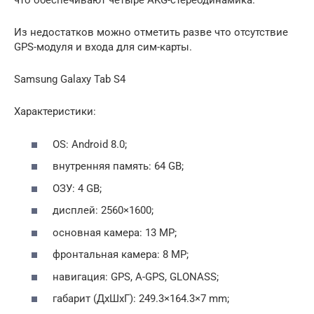
что обеспечивают четыре AKG-стереодинамика.
Из недостатков можно отметить разве что отсутствие
GPS-модуля и входа для сим-карты.
Samsung Galaxy Tab S4
Характеристики:
OS: Android 8.0;
внутренняя память: 64 GB;
ОЗУ: 4 GB;
дисплей: 2560×1600;
основная камера: 13 MP;
фронтальная камера: 8 MP;
навигация: GРS, А-GРS, GLONASS;
габарит (ДxШxГ): 249.3×164.3×7 mm;