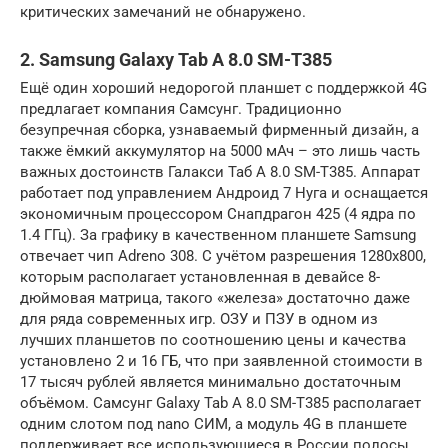
критических замечаний не обнаружено.
2. Samsung Galaxy Tab A 8.0 SM-T385
Ещё один хороший недорогой планшет с поддержкой 4G
предлагает компания Самсунг. Традиционно
безупречная сборка, узнаваемый фирменный дизайн, а
также ёмкий аккумулятор на 5000 мАч – это лишь часть
важных достоинств Галакси Таб А 8.0 SM-T385. Аппарат
работает под управлением Андроид 7 Нуга и оснащается
экономичным процессором Снапдрагон 425 (4 ядра по
1.4 ГГц). За графику в качественном планшете Samsung
отвечает чип Adreno 308. С учётом разрешения 1280х800,
которым располагает установленная в девайсе 8-
дюймовая матрица, такого «железа» достаточно даже
для ряда современных игр. ОЗУ и ПЗУ в одном из
лучших планшетов по соотношению цены и качества
установлено 2 и 16 ГБ, что при заявленной стоимости в
17 тысяч рублей является минимально достаточным
объёмом. Самсунг Galaxy Tab A 8.0 SM-T385 располагает
одним слотом под nano СИМ, а модуль 4G в планшете
поддерживает все использующиеся в России полосы.