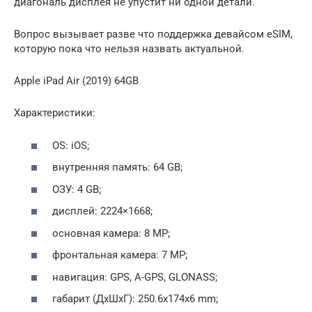
диагональ дисплея не упустит ни одной детали.
Вопрос вызывает разве что поддержка девайсом еSIM,
которую пока что нельзя назвать актуальной.
Apple iPad Air (2019) 64GB
Характеристики:
OS: iOS;
внутренняя память: 64 GB;
ОЗУ: 4 GB;
дисплей: 2224×1668;
основная камера: 8 MP;
фронтальная камера: 7 MP;
навигация: GРS, А-GРS, GLONASS;
габарит (ДxШxГ): 250.6x174x6 mm;