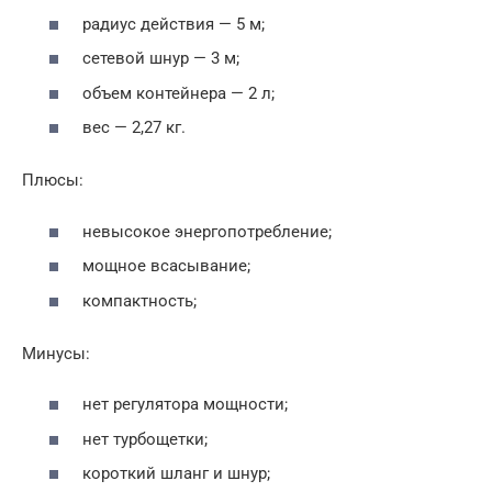
радиус действия — 5 м;
сетевой шнур — 3 м;
объем контейнера — 2 л;
вес — 2,27 кг.
Плюсы:
невысокое энергопотребление;
мощное всасывание;
компактность;
Минусы:
нет регулятора мощности;
нет турбощетки;
короткий шланг и шнур;