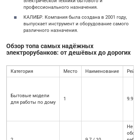
электрической техники бытового и
профессионального назначения.
КАЛИБР. Компания была создана в 2001 году,
выпускает инструмент и оборудование самого
различного назначения.
Обзор топа самых надёжных
электрорубанков: от дешёвых до дорогих
Категория
Место
Наименование
Рейти
Бытовые модели
1
9.9 / 
для работы по дому
Не те
оборо
2
9.7 / 10
работ