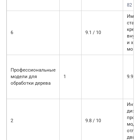
82 мм
Имее
стац
крепл
6
9.1 / 10
внуш
и хор
мощн
Профессиональные
модели для
1
9.9 / 
обработки дерева
Инте
дизай
проф
2
9.8 / 10
модел
отли
двига