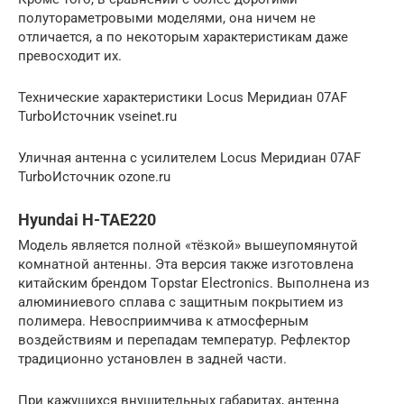
полутораметровыми моделями, она ничем не
отличается, а по некоторым характеристикам даже
превосходит их.
Технические характеристики Locus Меридиан 07AF
TurboИсточник vseinet.ru
Уличная антенна с усилителем Locus Меридиан 07AF
TurboИсточник ozone.ru
Hyundai H-TAE220
Модель является полной «тёзкой» вышеупомянутой
комнатной антенны. Эта версия также изготовлена
китайским брендом Тopstar Electronics. Выполнена из
алюминиевого сплава с защитным покрытием из
полимера. Невосприимчива к атмосферным
воздействиям и перепадам температур. Рефлектор
традиционно установлен в задней части.
При кажущихся внушительных габаритах, антенна