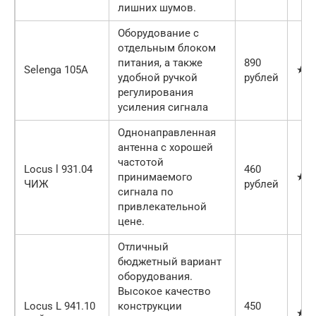
лишних шумов.
Оборудование с
отдельным блоком
питания, а также
890
Selenga 105A
★★
удобной ручкой
рублей
регулирования
усиления сигнала
Однонаправленная
антенна с хорошей
частотой
Locus l 931.04
460
принимаемого
★★
ЧИЖ
рублей
сигнала по
привлекательной
цене.
Отличный
бюджетный вариант
оборудования.
Высокое качество
Locus L 941.10
конструкции
450
★★