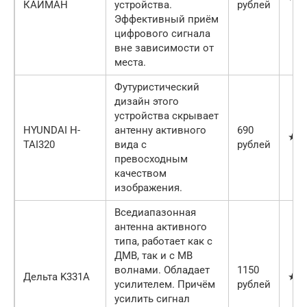
КАЙМАН
устройства.
рублей
Эффективный приём
цифрового сигнала
вне зависимости от
места.
Футуристический
дизайн этого
устройства скрывает
HYUNDAI H-
антенну активного
690
★★
TAI320
вида с
рублей
превосходным
качеством
изображения.
Вседиапазонная
антенна активного
типа, работает как с
ДМВ, так и с МВ
волнами. Обладает
1150
Дельта K331A
★★
усилителем. Причём
рублей
усилить сигнал