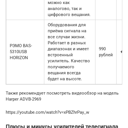
можно как
аналогово, так и
цифрового вещания.
Оборудования для
приёма сигнала на
все случаи жизни.
Работает в разных
РЭМО BAS-
диапазонах и имеет
990
5310USB
★★
встроенный
рублей
HORIZON
усилитель. Качество
получаемого
вещания всегда
будет на высоте.
Также рекомендует посмотреть видеообзор на модель
Harper ADVB-2969
https://youtube.com/watch?v=xPBZhrPay_w
Плюсы и минусы усилителей телесигнала