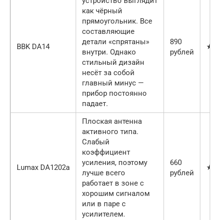
устройство выглядит
как чёрный
прямоугольник. Все
составляющие
детали «спрятаны»
890
BBK DA14
★★
внутри. Однако
рублей
стильный дизайн
несёт за собой
главный минус —
прибор постоянно
падает.
Плоская антенна
активного типа.
Слабый
коэффициент
усиления, поэтому
660
Lumax DA1202a
★★
лучше всего
рублей
работает в зоне с
хорошим сигналом
или в паре с
усилителем.