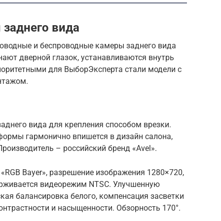
 заднего вида
роводные и беспроводные камеры заднего вида
нают дверной глазок, устанавливаются внутрь
риоритетными для ВыборЭксперта стали модели с
нтажом.
днего вида для крепления способом врезки.
ормы гармонично впишется в дизайн салона,
роизводитель – российский бренд «Avel».
«RGB Bayer», разрешение изображения 1280×720,
ерживается видеорежим NTSC. Улучшенную
кая балансировка белого, компенсация засветки
контрастности и насыщенности. Обзорность 170°.