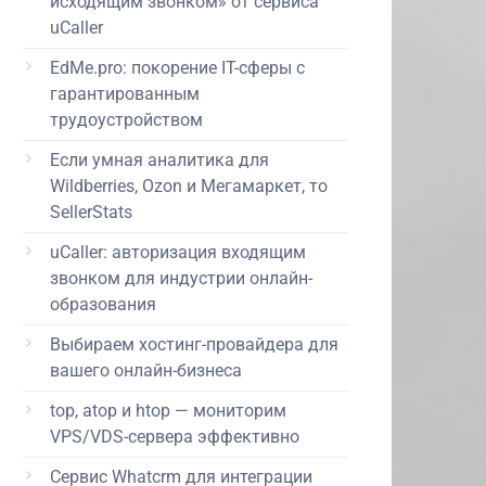
исходящим звонком» от сервиса
uCaller
EdMe.pro: покорение IT-сферы с
гарантированным
трудоустройством
Если умная аналитика для
Wildberries, Ozon и Мегамаркет, то
SellerStats
uCaller: авторизация входящим
звонком для индустрии онлайн-
образования
Выбираем хостинг-провайдера для
вашего онлайн-бизнеса
top, atop и htop — мониторим
VPS/VDS-сервера эффективно
Сервис Whatcrm для интеграции